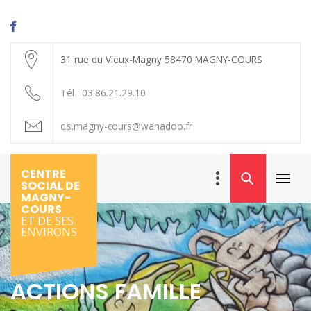
31 rue du Vieux-Magny 58470 MAGNY-COURS
Tél : 03.86.21.29.10
c.s.magny-cours@wanadoo.fr
CENTRE
SOCIAL DE
Primar
MAGNY-
Menu
COURS
ET DE SES
ENVIRONS
ACTIONS FAMILLE