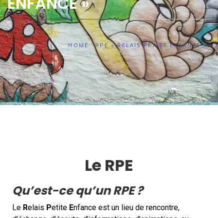
ENFANCE »
HOME
RPE « RELAIS PETITE ENFANCE »
Le RPE
Qu’est-ce qu’un RPE ?
Le
R
elais
P
etite
E
nfance est un lieu de rencontre,