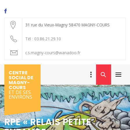
31 rue du Vieux-Magny 58470 MAGNY-COURS
Tél : 03.86.21.29.10
c.s.magny-cours@wanadoo.fr
CENTRE
SOCIAL DE
Primar
MAGNY-
Menu
COURS
ET DE SES
ENVIRONS
RPE « RELAIS PETITE