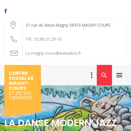
31 rue du Vieux-Magny 58470 MAGNY-COURS
Tél : 03.86.21.29.10
c.s.magny-cours@wanadoo.fr
CENTRE
SOCIAL DE
Primar
MAGNY-
Menu
COURS
ET DE SES
ENVIRONS
LA DANSE MODERN’JAZZ