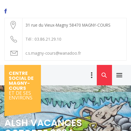
Skip
to
content
31 rue du Vieux-Magny 58470 MAGNY-COURS
Tél : 03.86.21.29.10
c.s.magny-cours@wanadoo.fr
CENTRE
SOCIAL DE
Primar
MAGNY-
Menu
COURS
ET DE SES
ENVIRONS
ALSH VACANCES