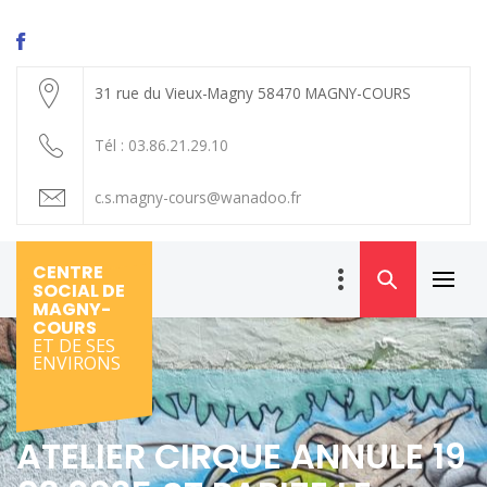
Skip
to
content
31 rue du Vieux-Magny 58470 MAGNY-COURS
Tél : 03.86.21.29.10
c.s.magny-cours@wanadoo.fr
CENTRE
SOCIAL DE
Primar
MAGNY-
Menu
COURS
ET DE SES
ENVIRONS
ATELIER CIRQUE ANNULE 19