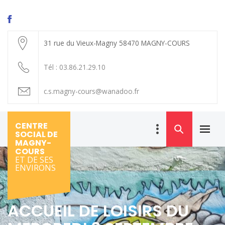
31 rue du Vieux-Magny 58470 MAGNY-COURS
Tél : 03.86.21.29.10
c.s.magny-cours@wanadoo.fr
CENTRE
SOCIAL DE
Primar
MAGNY-
Menu
COURS
ET DE SES
ENVIRONS
ACCUEIL DE LOISIRS DU