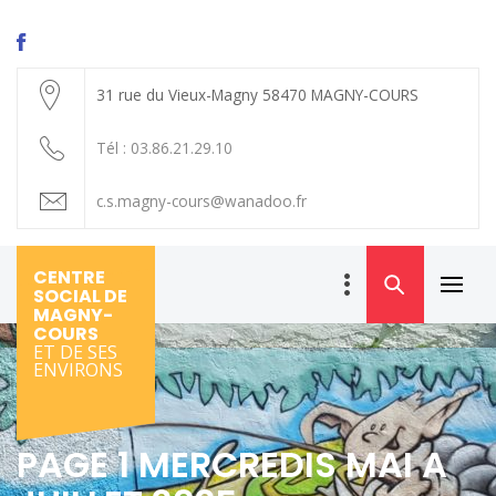
Skip
to
content
31 rue du Vieux-Magny 58470 MAGNY-COURS
Tél : 03.86.21.29.10
c.s.magny-cours@wanadoo.fr
CENTRE
SOCIAL DE
Primar
MAGNY-
Menu
COURS
ET DE SES
ENVIRONS
PAGE 1 MERCREDIS MAI A