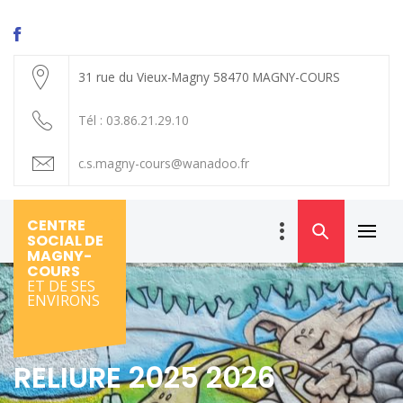
Skip
to
content
31 rue du Vieux-Magny 58470 MAGNY-COURS
Tél : 03.86.21.29.10
c.s.magny-cours@wanadoo.fr
CENTRE
SOCIAL DE
Primar
MAGNY-
Menu
COURS
ET DE SES
ENVIRONS
RELIURE 2025 2026