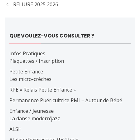
Navigation
RELIURE 2025 2026
de
l’article
QUE VOULEZ-VOUS CONSULTER ?
Infos Pratiques
Plaquettes / Inscription
Petite Enfance
Les micro-crèches
RPE « Relais Petite Enfance »
Permanence Puéricultrice PMI – Autour de Bébé
Enfance / Jeunesse
La danse modern’jazz
ALSH
Atelier d’expression théâtrale