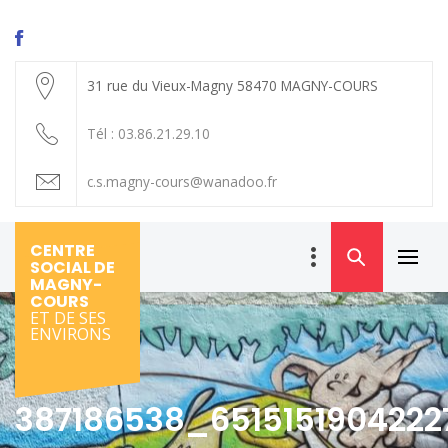
Skip
to
content
31 rue du Vieux-Magny 58470 MAGNY-COURS
Tél : 03.86.21.29.10
c.s.magny-cours@wanadoo.fr
CENTRE
SOCIAL DE
Primar
MAGNY-
Menu
COURS
ET DE SES
ENVIRONS
387186538_6515151904222