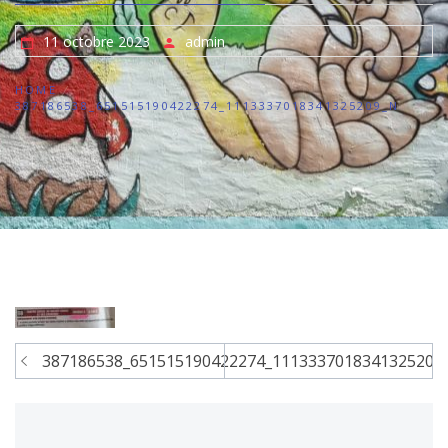
11 octobre 2023
admin
HOME
387186538_651515190422274_1113337018341325209_N
Navigation
387186538_651515190422274_1113337018341325209
de
l’article