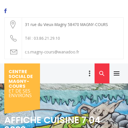
Skip
to
content
31 rue du Vieux-Magny 58470 MAGNY-COURS
Tél : 03.86.21.29.10
c.s.magny-cours@wanadoo.fr
CENTRE
SOCIAL DE
Primar
MAGNY-
Menu
COURS
ET DE SES
ENVIRONS
AFFICHE CUISINE 7 04