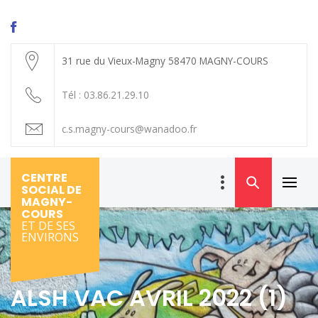
Skip
to
content
31 rue du Vieux-Magny 58470 MAGNY-COURS
Tél : 03.86.21.29.10
c.s.magny-cours@wanadoo.fr
CENTRE
SOCIAL DE
Primar
MAGNY-
Menu
COURS
ET DE SES
ENVIRONS
ALSH VAC AVRIL 2022 (1)