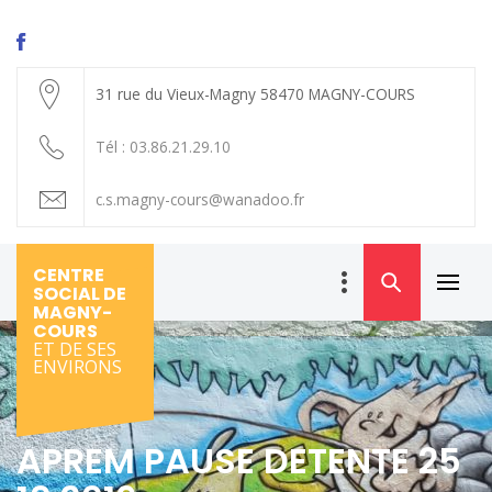
Skip
to
content
31 rue du Vieux-Magny 58470 MAGNY-COURS
Tél : 03.86.21.29.10
c.s.magny-cours@wanadoo.fr
CENTRE
SOCIAL DE
Primar
MAGNY-
Menu
COURS
ET DE SES
ENVIRONS
APREM PAUSE DETENTE 25