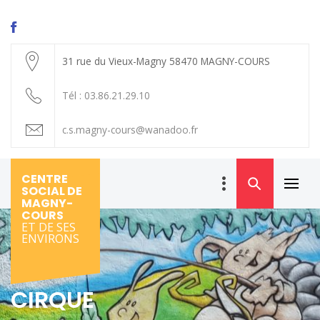
Skip
to
content
31 rue du Vieux-Magny 58470 MAGNY-COURS
Tél : 03.86.21.29.10
c.s.magny-cours@wanadoo.fr
CENTRE
SOCIAL DE
Primar
MAGNY-
Menu
COURS
ET DE SES
ENVIRONS
CIRQUE