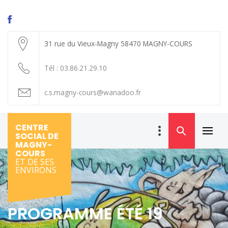
Skip
to
content
31 rue du Vieux-Magny 58470 MAGNY-COURS
Tél : 03.86.21.29.10
c.s.magny-cours@wanadoo.fr
CENTRE
SOCIAL DE
Primar
MAGNY-
Menu
COURS
ET DE SES
ENVIRONS
PROGRAMME ÉTÉ 19